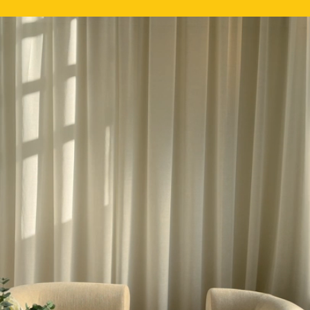
Om oss
Gaudii grundades med en stark vision:
att synliggöra, förbättra och främja
bäckenhälsa, ett av de mest utbredda
men ofta ignorerade folkhälsoproblemen
i Sverige.
En försvagad muskulatur i
bäckenbotten innebär en ökad risk för
besvär som inkontinens, tyngdkänsla
och erektil dysfunktion. Trots detta är