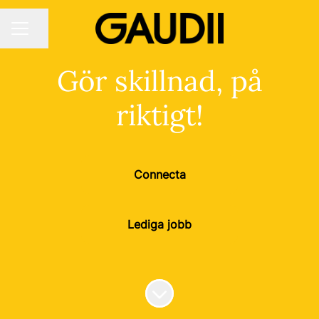
Dela sidan
KARRIÄRMENY
Gör skillnad, på
riktigt!
Connecta
Lediga jobb
Skrolla för mer innehåll